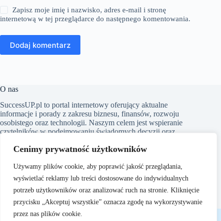
Zapisz moje imię i nazwisko, adres e-mail i stronę
internetową w tej przeglądarce do następnego komentowania.
Dodaj komentarz
O nas
SuccessUP.pl to portal internetowy oferujący aktualne
informacje i porady z zakresu biznesu, finansów, rozwoju
osobistego oraz technologii. Naszym celem jest wspieranie
czytelników w podejmowaniu świadomych decyzji oraz
inspirowanie ich do ciągłego rozwoju. Dbamy o to, aby nasze
Cenimy prywatność użytkowników
artykuły były zrozumiałe i dostępne dla każdego, niezależnie
od poziomu wiedzy w danym zakresie.
Używamy plików cookie, aby poprawić jakość przeglądania,
wyświetlać reklamy lub treści dostosowane do indywidualnych
potrzeb użytkowników oraz analizować ruch na stronie. Kliknięcie
przycisku „Akceptuj wszystkie” oznacza zgodę na wykorzystywanie
Copyright © 2026 - SuccessUP.pl
przez nas plików cookie.