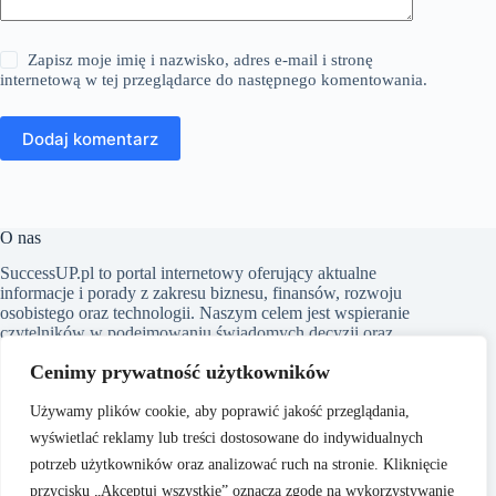
Zapisz moje imię i nazwisko, adres e-mail i stronę
internetową w tej przeglądarce do następnego komentowania.
Dodaj komentarz
O nas
SuccessUP.pl to portal internetowy oferujący aktualne
informacje i porady z zakresu biznesu, finansów, rozwoju
osobistego oraz technologii. Naszym celem jest wspieranie
czytelników w podejmowaniu świadomych decyzji oraz
inspirowanie ich do ciągłego rozwoju. Dbamy o to, aby nasze
Cenimy prywatność użytkowników
artykuły były zrozumiałe i dostępne dla każdego, niezależnie
od poziomu wiedzy w danym zakresie.
Używamy plików cookie, aby poprawić jakość przeglądania,
wyświetlać reklamy lub treści dostosowane do indywidualnych
potrzeb użytkowników oraz analizować ruch na stronie. Kliknięcie
przycisku „Akceptuj wszystkie” oznacza zgodę na wykorzystywanie