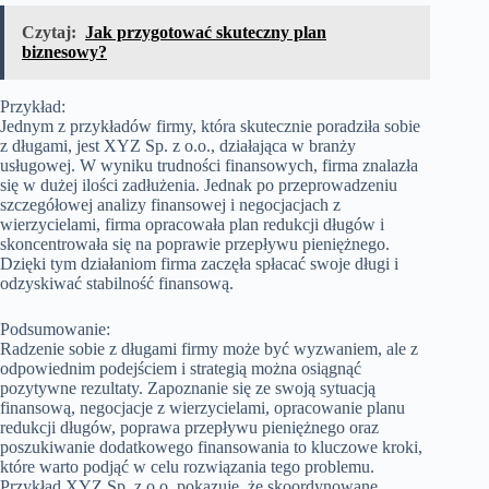
Czytaj:
Jak przygotować skuteczny plan
biznesowy?
Przykład:
Jednym z przykładów firmy, która skutecznie poradziła sobie
z długami, jest XYZ Sp. z o.o., działająca w branży
usługowej. W wyniku trudności finansowych, firma znalazła
się w dużej ilości zadłużenia. Jednak po przeprowadzeniu
szczegółowej analizy finansowej i negocjacjach z
wierzycielami, firma opracowała plan redukcji długów i
skoncentrowała się na poprawie przepływu pieniężnego.
Dzięki tym działaniom firma zaczęła spłacać swoje długi i
odzyskiwać stabilność finansową.
Podsumowanie:
Radzenie sobie z długami firmy może być wyzwaniem, ale z
odpowiednim podejściem i strategią można osiągnąć
pozytywne rezultaty. Zapoznanie się ze swoją sytuacją
finansową, negocjacje z wierzycielami, opracowanie planu
redukcji długów, poprawa przepływu pieniężnego oraz
poszukiwanie dodatkowego finansowania to kluczowe kroki,
które warto podjąć w celu rozwiązania tego problemu.
Przykład XYZ Sp. z o.o. pokazuje, że skoordynowane