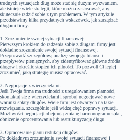
trudnych sytuacjach dług może stać się dużym wyzwaniem,
ale istnieje wiele strategii, które można zastosować, aby
skutecznie radzić sobie z tym problemem. W tym artykule
przedstawimy kilka przydatnych wskazówek, jak zarządzać
długami firmy.
1. Zrozumienie swojej sytuacji finansowej:
Pierwszym krokiem do radzenia sobie z długami firmy jest
dokładne zrozumienie swojej sytuacji finansowej.
Przeprowadź szczegółową analizę swojego bilansu i
przepływów pieniężnych, aby zidentyfikować główne źródła
długów i określić stopień ich pilności. To pozwoli Ci lepiej
zrozumieć, jaką strategię musisz opracować.
2. Negocjacje z wierzycielami:
Jeśli Twoja firma ma trudności z uregulowaniem płatności,
skontaktuj się z wierzycielami i spróbuj negocjować nowe
warunki spłaty długów. Wiele firm jest otwartych na takie
rozwiązania, szczególnie jeśli widzą chęć poprawy sytuacji.
Możliwości negocjacji obejmują zmianę harmonogramu spłat,
obniżenie oprocentowania lub restrukturyzację długu.
3. Opracowanie planu redukcji długów:
Po dokładnym zrozumieniu swojej sytuacji finansowej i