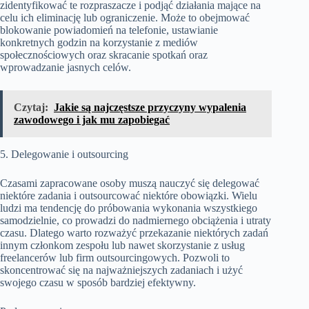
zidentyfikować te rozpraszacze i podjąć działania mające na
celu ich eliminację lub ograniczenie. Może to obejmować
blokowanie powiadomień na telefonie, ustawianie
konkretnych godzin na korzystanie z mediów
społecznościowych oraz skracanie spotkań oraz
wprowadzanie jasnych celów.
Czytaj:
Jakie są najczęstsze przyczyny wypalenia
zawodowego i jak mu zapobiegać
5. Delegowanie i outsourcing
Czasami zapracowane osoby muszą nauczyć się delegować
niektóre zadania i outsourcować niektóre obowiązki. Wielu
ludzi ma tendencję do próbowania wykonania wszystkiego
samodzielnie, co prowadzi do nadmiernego obciążenia i utraty
czasu. Dlatego warto rozważyć przekazanie niektórych zadań
innym członkom zespołu lub nawet skorzystanie z usług
freelancerów lub firm outsourcingowych. Pozwoli to
skoncentrować się na najważniejszych zadaniach i użyć
swojego czasu w sposób bardziej efektywny.