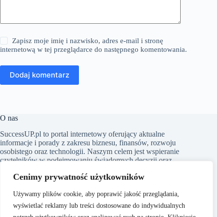
Zapisz moje imię i nazwisko, adres e-mail i stronę
internetową w tej przeglądarce do następnego komentowania.
Dodaj komentarz
O nas
SuccessUP.pl to portal internetowy oferujący aktualne
informacje i porady z zakresu biznesu, finansów, rozwoju
osobistego oraz technologii. Naszym celem jest wspieranie
czytelników w podejmowaniu świadomych decyzji oraz
inspirowanie ich do ciągłego rozwoju. Dbamy o to, aby nasze
Cenimy prywatność użytkowników
artykuły były zrozumiałe i dostępne dla każdego, niezależnie
od poziomu wiedzy w danym zakresie.
Używamy plików cookie, aby poprawić jakość przeglądania,
wyświetlać reklamy lub treści dostosowane do indywidualnych