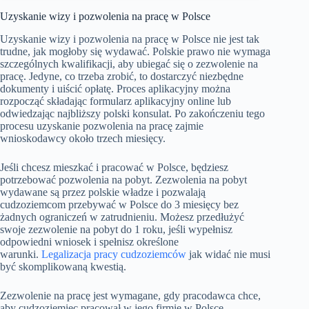
Uzyskanie wizy i pozwolenia na pracę w Polsce
Uzyskanie wizy i pozwolenia na pracę w Polsce nie jest tak
trudne, jak mogłoby się wydawać. Polskie prawo nie wymaga
szczególnych kwalifikacji, aby ubiegać się o zezwolenie na
pracę. Jedyne, co trzeba zrobić, to dostarczyć niezbędne
dokumenty i uiścić opłatę. Proces aplikacyjny można
rozpocząć składając formularz aplikacyjny online lub
odwiedzając najbliższy polski konsulat. Po zakończeniu tego
procesu uzyskanie pozwolenia na pracę zajmie
wnioskodawcy około trzech miesięcy.
Jeśli chcesz mieszkać i pracować w Polsce, będziesz
potrzebować pozwolenia na pobyt. Zezwolenia na pobyt
wydawane są przez polskie władze i pozwalają
cudzoziemcom przebywać w Polsce do 3 miesięcy bez
żadnych ograniczeń w zatrudnieniu. Możesz przedłużyć
swoje zezwolenie na pobyt do 1 roku, jeśli wypełnisz
odpowiedni wniosek i spełnisz określone
warunki.
Legalizacja pracy cudzoziemców
jak widać nie musi
być skomplikowaną kwestią.
Zezwolenie na pracę jest wymagane, gdy pracodawca chce,
aby cudzoziemiec pracował w jego firmie w Polsce.