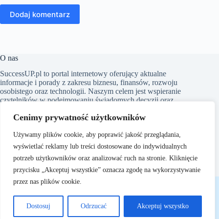
Dodaj komentarz
O nas
SuccessUP.pl to portal internetowy oferujący aktualne
informacje i porady z zakresu biznesu, finansów, rozwoju
osobistego oraz technologii. Naszym celem jest wspieranie
czytelników w podejmowaniu świadomych decyzji oraz
inspirowanie ich do ciągłego rozwoju. Dbamy o to, aby nasze
Cenimy prywatność użytkowników
artykuły były zrozumiałe i dostępne dla każdego, niezależnie
od poziomu wiedzy w danym zakresie.
Używamy plików cookie, aby poprawić jakość przeglądania,
wyświetlać reklamy lub treści dostosowane do indywidualnych
potrzeb użytkowników oraz analizować ruch na stronie. Kliknięcie
przycisku „Akceptuj wszystkie” oznacza zgodę na wykorzystywanie
Copyright © 2026 - SuccessUP.pl
przez nas plików cookie.
Dostosuj
Odrzucać
Akceptuj wszystko
O nas
Polityka Prywatności
Regulamin