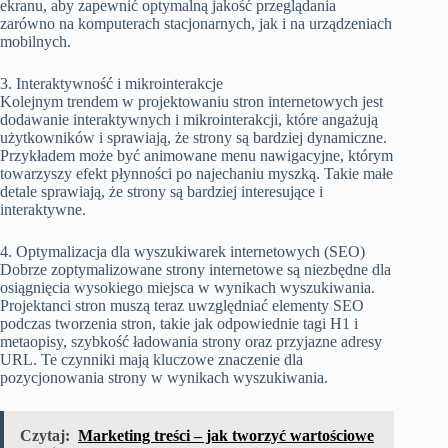
ekranu, aby zapewnić optymalną jakość przeglądania
zarówno na komputerach stacjonarnych, jak i na urządzeniach
mobilnych.
3. Interaktywność i mikrointerakcje
Kolejnym trendem w projektowaniu stron internetowych jest
dodawanie interaktywnych i mikrointerakcji, które angażują
użytkowników i sprawiają, że strony są bardziej dynamiczne.
Przykładem może być animowane menu nawigacyjne, którym
towarzyszy efekt płynności po najechaniu myszką. Takie małe
detale sprawiają, że strony są bardziej interesujące i
interaktywne.
4. Optymalizacja dla wyszukiwarek internetowych (SEO)
Dobrze zoptymalizowane strony internetowe są niezbędne dla
osiągnięcia wysokiego miejsca w wynikach wyszukiwania.
Projektanci stron muszą teraz uwzględniać elementy SEO
podczas tworzenia stron, takie jak odpowiednie tagi H1 i
metaopisy, szybkość ładowania strony oraz przyjazne adresy
URL. Te czynniki mają kluczowe znaczenie dla
pozycjonowania strony w wynikach wyszukiwania.
Czytaj:
Marketing treści – jak tworzyć wartościowe