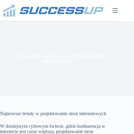
Przejdź
do
treści
Jakie są najnowsze trendy w projektowaniu stron
internetowych?
Najnowsze trendy w projektowaniu stron internetowych
W dzisiejszym cyfrowym świecie, gdzie konkurencja w
internecie jest coraz większa, projektowanie stron