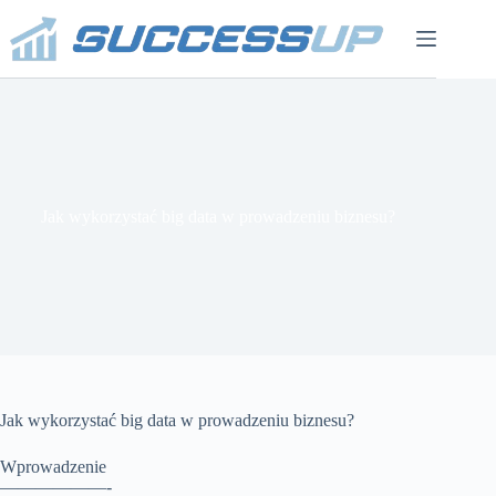
Przejdź
do
treści
Jak wykorzystać big data w prowadzeniu biznesu?
Jak wykorzystać big data w prowadzeniu biznesu?
Wprowadzenie
——————-