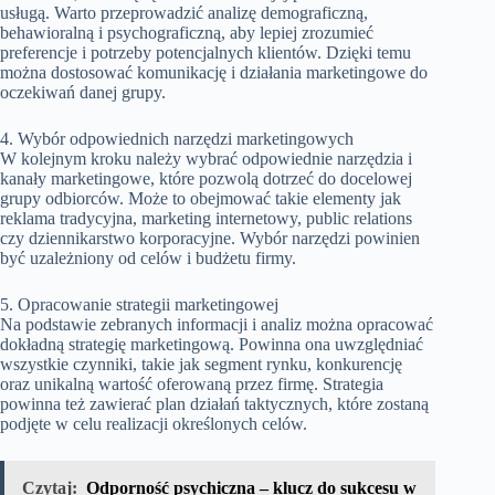
usługą. Warto przeprowadzić analizę demograficzną,
behawioralną i psychograficzną, aby lepiej zrozumieć
preferencje i potrzeby potencjalnych klientów. Dzięki temu
można dostosować komunikację i działania marketingowe do
oczekiwań danej grupy.
4. Wybór odpowiednich narzędzi marketingowych
W kolejnym kroku należy wybrać odpowiednie narzędzia i
kanały marketingowe, które pozwolą dotrzeć do docelowej
grupy odbiorców. Może to obejmować takie elementy jak
reklama tradycyjna, marketing internetowy, public relations
czy dziennikarstwo korporacyjne. Wybór narzędzi powinien
być uzależniony od celów i budżetu firmy.
5. Opracowanie strategii marketingowej
Na podstawie zebranych informacji i analiz można opracować
dokładną strategię marketingową. Powinna ona uwzględniać
wszystkie czynniki, takie jak segment rynku, konkurencję
oraz unikalną wartość oferowaną przez firmę. Strategia
powinna też zawierać plan działań taktycznych, które zostaną
podjęte w celu realizacji określonych celów.
Czytaj:
Odporność psychiczna – klucz do sukcesu w