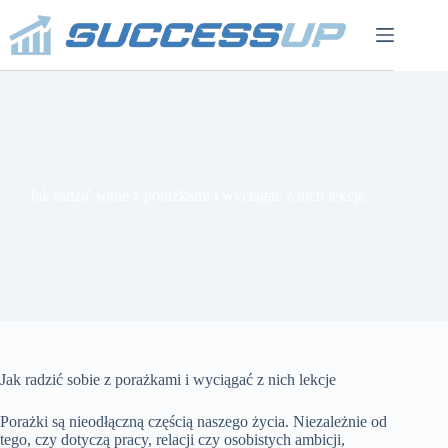
Przejdź
do
treści
Jak radzić sobie z porażkami i wyciągać z nich lekcje
Jak radzić sobie z porażkami i wyciągać z nich lekcje
Porażki są nieodłączną częścią naszego życia. Niezależnie od
tego, czy dotyczą pracy, relacji czy osobistych ambicji,