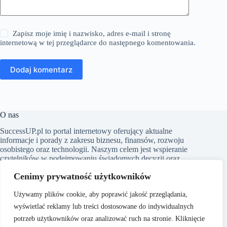
Zapisz moje imię i nazwisko, adres e-mail i stronę
internetową w tej przeglądarce do następnego komentowania.
Dodaj komentarz
O nas
SuccessUP.pl to portal internetowy oferujący aktualne
informacje i porady z zakresu biznesu, finansów, rozwoju
osobistego oraz technologii. Naszym celem jest wspieranie
czytelników w podejmowaniu świadomych decyzji oraz
inspirowanie ich do ciągłego rozwoju. Dbamy o to, aby nasze
Cenimy prywatność użytkowników
artykuły były zrozumiałe i dostępne dla każdego, niezależnie
od poziomu wiedzy w danym zakresie.
Używamy plików cookie, aby poprawić jakość przeglądania,
wyświetlać reklamy lub treści dostosowane do indywidualnych
potrzeb użytkowników oraz analizować ruch na stronie. Kliknięcie