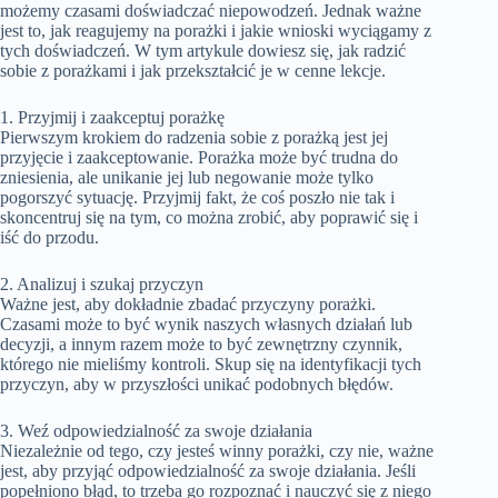
możemy czasami doświadczać niepowodzeń. Jednak ważne
jest to, jak reagujemy na porażki i jakie wnioski wyciągamy z
tych doświadczeń. W tym artykule dowiesz się, jak radzić
sobie z porażkami i jak przekształcić je w cenne lekcje.
1. Przyjmij i zaakceptuj porażkę
Pierwszym krokiem do radzenia sobie z porażką jest jej
przyjęcie i zaakceptowanie. Porażka może być trudna do
zniesienia, ale unikanie jej lub negowanie może tylko
pogorszyć sytuację. Przyjmij fakt, że coś poszło nie tak i
skoncentruj się na tym, co można zrobić, aby poprawić się i
iść do przodu.
2. Analizuj i szukaj przyczyn
Ważne jest, aby dokładnie zbadać przyczyny porażki.
Czasami może to być wynik naszych własnych działań lub
decyzji, a innym razem może to być zewnętrzny czynnik,
którego nie mieliśmy kontroli. Skup się na identyfikacji tych
przyczyn, aby w przyszłości unikać podobnych błędów.
3. Weź odpowiedzialność za swoje działania
Niezależnie od tego, czy jesteś winny porażki, czy nie, ważne
jest, aby przyjąć odpowiedzialność za swoje działania. Jeśli
popełniono błąd, to trzeba go rozpoznać i nauczyć się z niego