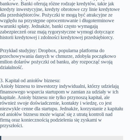
bankowe. Banki oferują różne rodzaje kredytów, takie jak
kredyty inwestycyjne, kredyty obrotowe czy linie kredytowe
dla przedsiębiorców. Pożyczki te mogą być atrakcyjne ze
względu na przystępne oprocentowanie i długoterminowe
warunki spłaty. Jednakże, banki często wymagają
zabezpieczeń oraz mają rygorystyczne wymogi dotyczące
historii kredytowej i zdolności kredytowej przedsiębiorcy.
Przykład studyjny: Dropbox, popularna platforma do
przechowywania danych w chmurze, zdobyła początkowo
milion dolarów pożyczki od banku, aby rozpocząć swoją
działalność.
3. Kapitał od aniołów biznesu:
Anioły biznesu to inwestorzy indywidualni, którzy udzielają
finansowego wsparcia startupom w zamian za udziały w ich
kapitale. Anioły biznesu nie tylko przynoszą kapitał, ale
również swoje doświadczenie, kontakty i wiedzę, co jest
niezwykle cenne dla startupu. Jednakże, korzystanie z kapitału
od aniołów biznesu może wiązać się z utratą kontroli nad
firmą oraz koniecznością podzielenia się zyskami w
przyszłości.