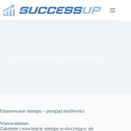
Przejdź
do
treści
Finansowanie startupu – przegląd możliwości.
Finansowanie startupu – przegląd możliwości
Wprowadzenie:
Założenie i rozwinięcie startupu to ekscytujące, ale