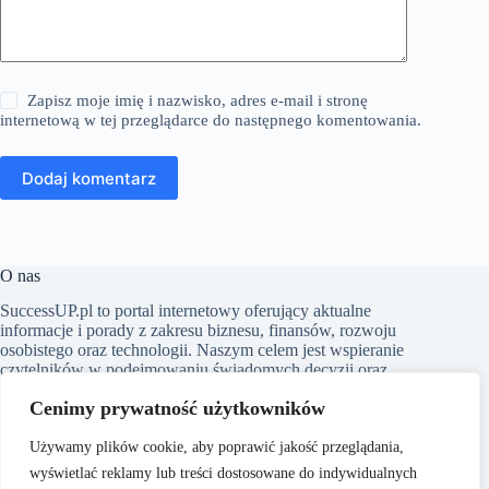
Zapisz moje imię i nazwisko, adres e-mail i stronę
internetową w tej przeglądarce do następnego komentowania.
Dodaj komentarz
O nas
SuccessUP.pl to portal internetowy oferujący aktualne
informacje i porady z zakresu biznesu, finansów, rozwoju
osobistego oraz technologii. Naszym celem jest wspieranie
czytelników w podejmowaniu świadomych decyzji oraz
inspirowanie ich do ciągłego rozwoju. Dbamy o to, aby nasze
Cenimy prywatność użytkowników
artykuły były zrozumiałe i dostępne dla każdego, niezależnie
od poziomu wiedzy w danym zakresie.
Używamy plików cookie, aby poprawić jakość przeglądania,
wyświetlać reklamy lub treści dostosowane do indywidualnych