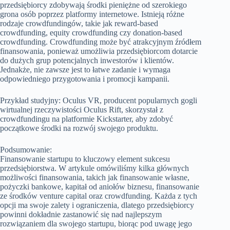
przedsiębiorcy zdobywają środki pieniężne od szerokiego
grona osób poprzez platformy internetowe. Istnieją różne
rodzaje crowdfundingów, takie jak reward-based
crowdfunding, equity crowdfunding czy donation-based
crowdfunding. Crowdfunding może być atrakcyjnym źródłem
finansowania, ponieważ umożliwia przedsiębiorcom dotarcie
do dużych grup potencjalnych inwestorów i klientów.
Jednakże, nie zawsze jest to łatwe zadanie i wymaga
odpowiedniego przygotowania i promocji kampanii.
Przykład studyjny: Oculus VR, producent popularnych gogli
wirtualnej rzeczywistości Oculus Rift, skorzystał z
crowdfundingu na platformie Kickstarter, aby zdobyć
początkowe środki na rozwój swojego produktu.
Podsumowanie:
Finansowanie startupu to kluczowy element sukcesu
przedsiębiorstwa. W artykule omówiliśmy kilka głównych
możliwości finansowania, takich jak finansowanie własne,
pożyczki bankowe, kapitał od aniołów biznesu, finansowanie
ze środków venture capital oraz crowdfunding. Każda z tych
opcji ma swoje zalety i ograniczenia, dlatego przedsiębiorcy
powinni dokładnie zastanowić się nad najlepszym
rozwiązaniem dla swojego startupu, biorąc pod uwagę jego