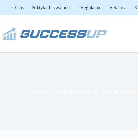
Przejdź
O nas
Polityka Prywatności
Regulamin
Reklama
K
do
treści
Facylitacja szkolenie – jak rozwijać umiejętności sk