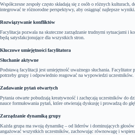
Współczesne zespoły często składają się z osób o różnych kulturach, do
integrować te różnorodne perspektywy, aby osiągnąć najlepsze wyniki
Rozwiązywanie konfliktów
Facylitacja pozwala na skuteczne zarządzanie trudnymi sytuacjami i k
będą satysfakcjonujące dla wszystkich stron.
Kluczowe umiejętności facylitatora
Słuchanie aktywne
Podstawą facylitacji jest umiejętność uważnego słuchania. Facylitato
potrzeby grupy i odpowiednio reagować na wypowiedzi uczestników.
Zadawanie pytań otwartych
Pytania otwarte pobudzają kreatywność i zachęcają uczestników do dzi
nauce formułowania pytań, które otwierają dyskusję i prowadzą do głębs
Zarządzanie dynamiką grupy
Każda grupa ma swoją dynamikę – od liderów i dominujących głosów po
angażować wszystkich uczestników, zachowując równowagę i wspiera