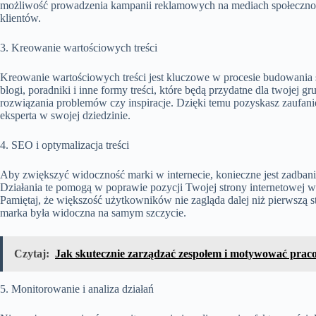
możliwość prowadzenia kampanii reklamowych na mediach społecznośc
klientów.
3. Kreowanie wartościowych treści
Kreowanie wartościowych treści jest kluczowe w procesie budowania ś
blogi, poradniki i inne formy treści, które będą przydatne dla twojej gr
rozwiązania problemów czy inspiracje. Dzięki temu pozyskasz zaufan
eksperta w swojej dziedzinie.
4. SEO i optymalizacja treści
Aby zwiększyć widoczność marki w internecie, konieczne jest zadbanie
Działania te pomogą w poprawie pozycji Twojej strony internetowej
Pamiętaj, że większość użytkowników nie zagląda dalej niż pierwszą
marka była widoczna na samym szczycie.
Czytaj:
Jak skutecznie zarządzać zespołem i motywować pra
5. Monitorowanie i analiza działań