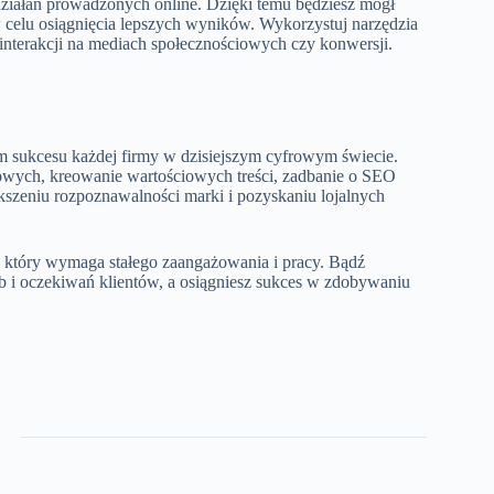
ziałań prowadzonych online. Dzięki temu będziesz mógł
a w celu osiągnięcia lepszych wyników. Wykorzystuj narzędzia
, interakcji na mediach społecznościowych czy konwersji.
 sukcesu każdej firmy w dzisiejszym cyfrowym świecie.
owych, kreowanie wartościowych treści, zadbanie o SEO
kszeniu rozpoznawalności marki i pozyskaniu lojalnych
 który wymaga stałego zaangażowania i pracy. Bądź
eb i oczekiwań klientów, a osiągniesz sukces w zdobywaniu