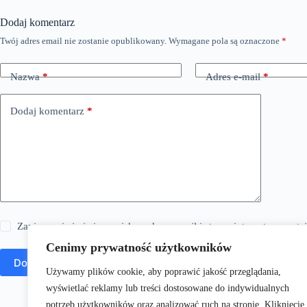
Dodaj komentarz
Twój adres email nie zostanie opublikowany.
Wymagane pola są oznaczone
*
Nazwa
*
Adres e-mail
*
Dodaj komentarz
*
Zapisz moje imię i nazwisko, adres e-mail i stronę internetową w 
Cenimy prywatność użytkowników
Dodaj komentarz
Używamy plików cookie, aby poprawić jakość przeglądania,
wyświetlać reklamy lub treści dostosowane do indywidualnych
potrzeb użytkowników oraz analizować ruch na stronie. Kliknięcie