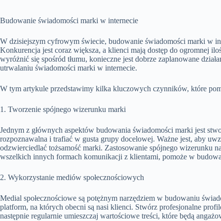
Budowanie świadomości marki w internecie
W dzisiejszym cyfrowym świecie, budowanie świadomości marki w intern
Konkurencja jest coraz większa, a klienci mają dostęp do ogromnej ilo
wyróżnić się spośród tłumu, konieczne jest dobrze zaplanowane działa
utrwalaniu świadomości marki w internecie.
W tym artykule przedstawimy kilka kluczowych czynników, które po
1. Tworzenie spójnego wizerunku marki
Jednym z głównych aspektów budowania świadomości marki jest stwo
rozpoznawalna i trafiać w gusta grupy docelowej. Ważne jest, aby uwz
odzwierciedlać tożsamość marki. Zastosowanie spójnego wizerunku na s
wszelkich innych formach komunikacji z klientami, pomoże w budowa
2. Wykorzystanie mediów społecznościowych
Medial społecznościowe są potężnym narzędziem w budowaniu świadom
platform, na których obecni są nasi klienci. Stwórz profesjonalne profi
następnie regularnie umieszczaj wartościowe treści, które będą anga