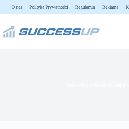
Przejdź
O nas
Polityka Prywatności
Regulamin
Reklama
K
do
treści
Budowanie świadomości marki w 